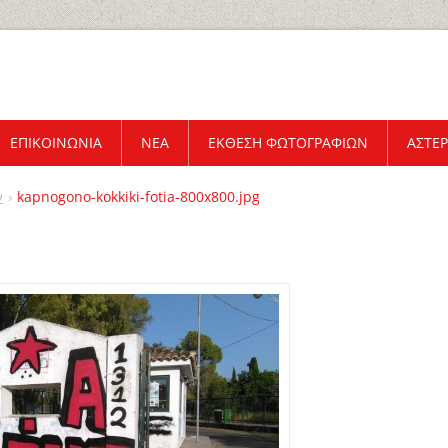
ΕΠΙΚΟΙΝΩΝΊΑ
ΝΈΑ
ΈΚΘΕΣΗ ΦΩΤΟΓΡΑΦΙΏΝ
ΑΣΤΕΡ
ν
kapnogono-kokkiki-fotia-800x800.jpg