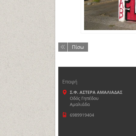
Πίσω
Επαφή
Σ.Φ. ΑΣΤΕΡΑ ΑΜΑΛΙΑΔΑΣ
Οδός Γηπέδου
Αμαλιάδα
6989919404