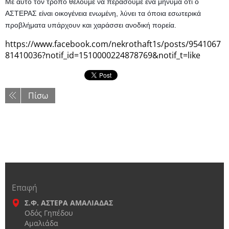
Με αυτό τον τρόπο θέλουμε να περάσουμε ένα μήνυμα ότι ο
ΑΣΤΕΡΑΣ είναι οικογένεια ενωμένη, λύνει τα όποια εσωτερικά
προβλήματα υπάρχουν και χαράσσει ανοδική πορεία.
https://www.facebook.com/nekrothaft1s/posts/9541067
81410036?notif_id=1510000224878769&notif_t=like
Πίσω
Επαφή
Σ.Φ. ΑΣΤΕΡΑ ΑΜΑΛΙΑΔΑΣ
Οδός Γηπέδου
Αμαλιάδα