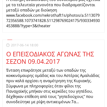
με τα τελευταία γενονότα που διαδραματίζονται
μεταξύ οπαδών με διοίκηση
www.facebook.com/nekrothaft1s/photos/a.5113079
72356588.1073741828.511298769024175/930334930
453888/?type=3&theater
2017-06-14 18:00
Ο ΕΠΕΙΣΟΔΙΑΚΟΣ ΑΓΩΝΑΣ ΤΗΣ
ΣΕΖΟΝ 09.04.2017
Ένταση επικράτησε μεταξύ των οπαδών της
κοκκινόμαυρης ομάδας και του Αστέρας Αμαλιάδας
πριν καλά αρχίσει η αναμέτρηση της Κυριακής.
Σύμφωνα με πληροφορίες όταν φίλοι της
Παναχαϊκής μπήκαν στις κερκίδες του γηπέδου,
δέχθηκαν επίθεση από τους "γηπεδούχους" που
συνοδεύτηκε με ρίψη αντικειμένων.Τα...